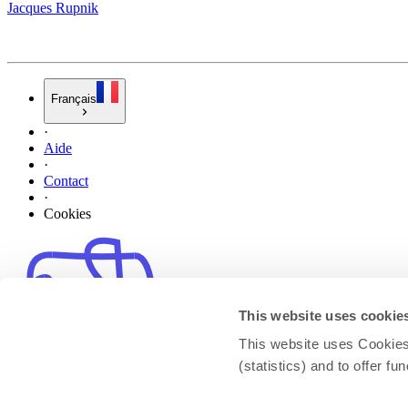
Jacques Rupnik
Français
·
Aide
·
Contact
·
Cookies
This website uses cookie
This website uses Cookies 
(statistics) and to offer f
© Propulsé par Memory · 2025
·