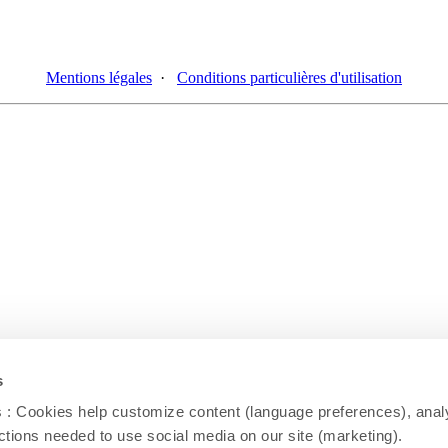
Mentions légales
·
Conditions particulières d'utilisation
s
: Cookies help customize content (language preferences), analy
unctions needed to use social media on our site (marketing).